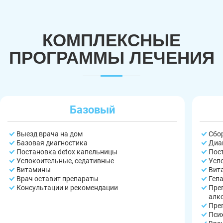
КОМПЛЕКСНЫЕ
ПРОГРАММЫ ЛЕЧЕНИЯ
Базовый
Выезд врача на дом
Сбо
Базовая диагностика
Диа
Постановка detox капельницы
Пос
Успокоительные, седативные
Усп
Витамины
Вит
Врач оставит препараты
Геп
Консультации и рекомендации
Пре
алк
Пре
Пси