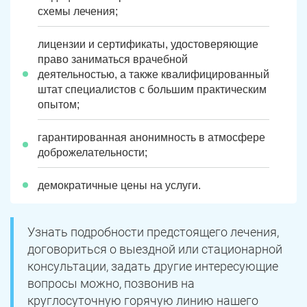
Юрюзань
Верхнеуральск
схемы лечения;
Локомотивный
Миньяр
лицензии и сертификаты, удостоверяющие
Записаться
Записаться
Записаться
право заниматься врачебной
Зауральский
Межозерный
деятельностью, а также квалифицированный
Я ознакомлен и принимаю
Я ознакомлен и принимаю
Я ознакомлен и принимаю
условия работы сайта
условия работы сайта
условия работы сайта
штат специалистов с большим практическим
Катав-Ивановск
Куса
Задать вопрос
опытом;
Пласт
Бакал
Я ознакомлен и принимаю
условия работы сайта
гарантированная анонимность в атмосфере
доброжелательности;
Усть-Катав
Верхний Уфалей
Еманжелинск
Карталы
демократичные цены на услуги.
Аша
Трехгорный
Узнать подробности предстоящего лечения,
Коркино
Кыштым
договориться о выездной или стационарной
консультации, задать другие интересующие
Южноуральск
Сатка
вопросы можно, позвонив на
круглосуточную горячую линию нашего
Чебаркуль
Снежинск