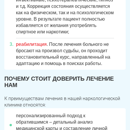
и т.д. Коррекция состояния осуществляется
как на физическом, так и на психологическом
уровне. В результате пациент полностью
избавляется от желания употреблять
спиртное или наркотики;
реабилитация
. После лечения больного не
бросают на произвол судьбы, он проходит
восстановительный курс, направленный на
адаптацию и помощь в поисках работы.
ЗАДАТЬ ВОПРОС
ПОЧЕМУ СТОИТ ДОВЕРИТЬ ЛЕЧЕНИЕ
Касли
Роза
НАМ
ПОЛУЧИТЬ ПОМОЩЬ
ПОЛУЧИТЬ ПОМОЩЬ
ПОЛУЧИТЬ ПОМОЩЬ
Челябинск
Сим
К преимуществам лечения в нашей наркологической
клинике относятся:
Красногорский
Нязепетровск
персонализированный подход к
Первомайский
Карабаш
обратившимся – детальный анализ
медицинской карты и составление личной