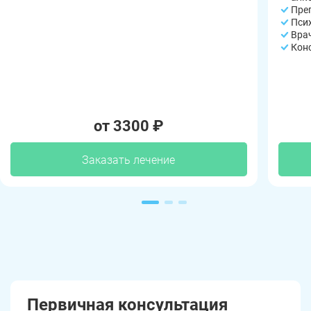
Пре
Пси
Вра
Кон
от 3300 ₽
Заказать лечение
Первичная консультация