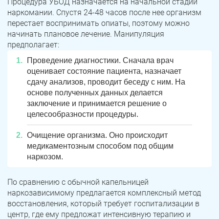
Процедура УБОД назначается на начальной стадии
наркомании. Спустя 24-48 часов после нее организм
перестает воспринимать опиаты, поэтому можно
начинать плановое лечение. Манипуляция
предполагает:
Проведение диагностики. Сначала врач
оценивает состояние пациента, назначает
сдачу анализов, проводит беседу с ним. На
основе полученных данных делается
заключение и принимается решение о
целесообразности процедуры.
ЗАДАТЬ ВОПРОС
Касли
Роза
Очищение организма. Оно происходит
медикаментозным способом под общим
ПОЛУЧИТЬ ПОМОЩЬ
ПОЛУЧИТЬ ПОМОЩЬ
ПОЛУЧИТЬ ПОМОЩЬ
Челябинск
Сим
наркозом.
Красногорский
Нязепетровск
По сравнению с обычной капельницей
наркозависимому предлагается комплексный метод
Первомайский
Карабаш
восстановления, который требует госпитализации в
центр, где ему предложат интенсивную терапию и