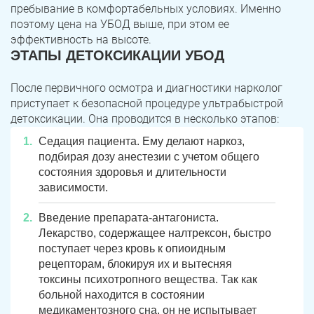
Юрюзань
Верхнеуральск
пребывание в комфортабельных условиях. Именно
поэтому цена на УБОД выше, при этом ее
Локомотивный
Миньяр
эффективность на высоте.
Записаться
Записаться
Записаться
ЭТАПЫ ДЕТОКСИКАЦИИ УБОД
Зауральский
Межозерный
После первичного осмотра и диагностики нарколог
Я ознакомлен и принимаю
Я ознакомлен и принимаю
Я ознакомлен и принимаю
условия работы сайта
условия работы сайта
условия работы сайта
Катав-Ивановск
Куса
Задать вопрос
приступает к безопасной процедуре ультрабыстрой
детоксикации. Она проводится в несколько этапов:
Пласт
Бакал
Я ознакомлен и принимаю
условия работы сайта
Седация пациента. Ему делают наркоз,
подбирая дозу анестезии с учетом общего
Усть-Катав
Верхний Уфалей
состояния здоровья и длительности
зависимости.
Еманжелинск
Карталы
Введение препарата-антагониста.
Аша
Трехгорный
Лекарство, содержащее налтрексон, быстро
поступает через кровь к опиоидным
Коркино
Кыштым
рецепторам, блокируя их и вытесняя
токсины психотропного вещества. Так как
Южноуральск
Сатка
больной находится в состоянии
медикаментозного сна, он не испытывает
Чебаркуль
Снежинск