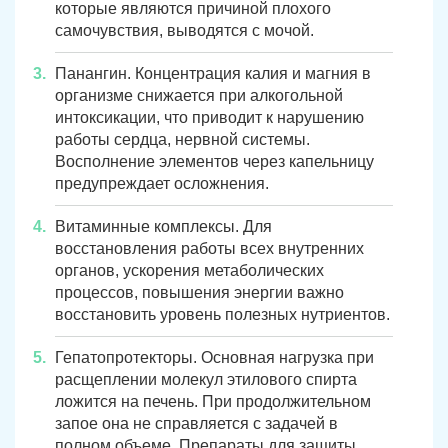
которые являются причиной плохого
самочувствия, выводятся с мочой.
Троицк
Озерск
Панангин. Концентрация калия и магния в
Копейск
Миасс
организме снижается при алкогольной
интоксикации, что приводит к нарушению
Златоуст
Магнитогорск
работы сердца, нервной системы.
Восполнение элементов через капельницу
предупреждает осложнения.
Витаминные комплексы. Для
восстановления работы всех внутренних
органов, ускорения метаболических
процессов, повышения энергии важно
восстановить уровень полезных нутриентов.
Гепатопротекторы. Основная нагрузка при
расщеплении молекул этилового спирта
ложится на печень. При продолжительном
запое она не справляется с задачей в
полном объеме. Препараты для защиты