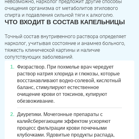
невозможно, нарколог предложит другие способы
Юрюзань
Верхнеуральск
очищения организма от метаболитов этилового
спирта и подавления сильной тяги к алкоголю.
Локомотивный
Миньяр
ЧТО ВХОДИТ В СОСТАВ КАПЕЛЬНИЦЫ
Записаться
Записаться
Записаться
Зауральский
Межозерный
Точный состав внутривенного раствора определяет
Я ознакомлен и принимаю
Я ознакомлен и принимаю
Я ознакомлен и принимаю
условия работы сайта
условия работы сайта
условия работы сайта
Катав-Ивановск
Куса
Задать вопрос
нарколог, учитывая состояние и анамнез больного,
тяжесть клинической картины и наличие
Пласт
Бакал
сопутствующих заболеваний.
Я ознакомлен и принимаю
условия работы сайта
Физраствор. При похмелье врач чередует
Усть-Катав
Верхний Уфалей
раствор натрия хлорида и глюкозы, которые
восстанавливают водно-солевой, кислотный
Еманжелинск
Карталы
баланс, стимулируют естественное
очищение крови от токсинов, купируют
Аша
Трехгорный
обезвоживание.
Коркино
Кыштым
Диуретики. Мочегонные препараты с
калийсберегающим эффектом ускоряют
Южноуральск
Сатка
процесс фильтрации крови почечными
клубочками. Ядовитые продукты распада,
Чебаркуль
Снежинск