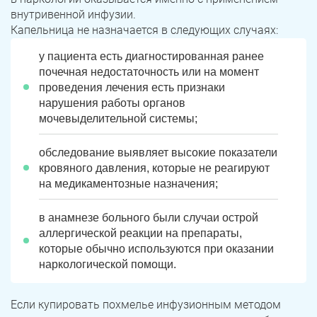
внутривенной инфузии.
Капельница не назначается в следующих случаях:
у пациента есть диагностированная ранее
почечная недостаточность или на момент
проведения лечения есть признаки
нарушения работы органов
мочевыделительной системы;
обследование выявляет высокие показатели
кровяного давления, которые не реагируют
ЗАДАТЬ ВОПРОС
на медикаментозные назначения;
Касли
Роза
в анамнезе больного были случаи острой
ПОЛУЧИТЬ ПОМОЩЬ
ПОЛУЧИТЬ ПОМОЩЬ
ПОЛУЧИТЬ ПОМОЩЬ
Челябинск
Сим
аллергической реакции на препараты,
которые обычно используются при оказании
Красногорский
Нязепетровск
наркологической помощи.
Первомайский
Карабаш
Если купировать похмелье инфузионным методом