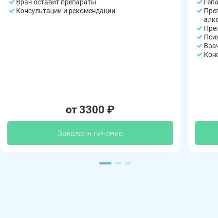
Врач оставит препараты
Геп
Консультации и рекомендации
Пре
алк
Пре
Пси
Вра
Кон
от 3300 ₽
Заказать лечение