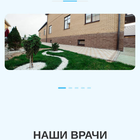
Троицк
Озерск
Копейск
Миасс
Златоуст
Магнитогорск
НАШИ ВРАЧИ