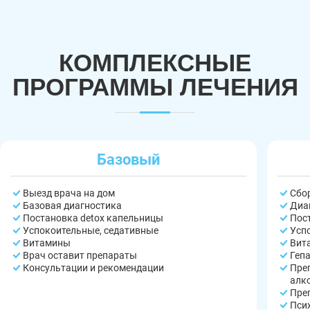
КОМПЛЕКСНЫЕ
ПРОГРАММЫ ЛЕЧЕНИЯ
Базовый
Выезд врача на дом
Сбо
Базовая диагностика
Диа
Постановка detox капельницы
Пос
Успокоительные, седативные
Усп
Витамины
Вит
Врач оставит препараты
Геп
Консультации и рекомендации
Пре
алк
Пре
Пси