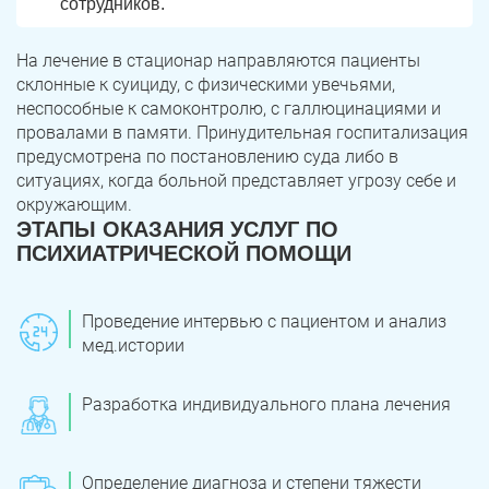
сотрудников.
На лечение в стационар направляются пациенты
склонные к суициду, с физическими увечьями,
неспособные к самоконтролю, с галлюцинациями и
провалами в памяти. Принудительная госпитализация
предусмотрена по постановлению суда либо в
ситуациях, когда больной представляет угрозу себе и
окружающим.
ЭТАПЫ ОКАЗАНИЯ УСЛУГ ПО
ПСИХИАТРИЧЕСКОЙ ПОМОЩИ
ЗАДАТЬ ВОПРОС
Касли
Роза
Проведение интервью с пациентом и анализ
ПОЛУЧИТЬ ПОМОЩЬ
ПОЛУЧИТЬ ПОМОЩЬ
ПОЛУЧИТЬ ПОМОЩЬ
мед.истории
Челябинск
Сим
Красногорский
Нязепетровск
Разработка индивидуального плана лечения
Первомайский
Карабаш
Определение диагноза и степени тяжести