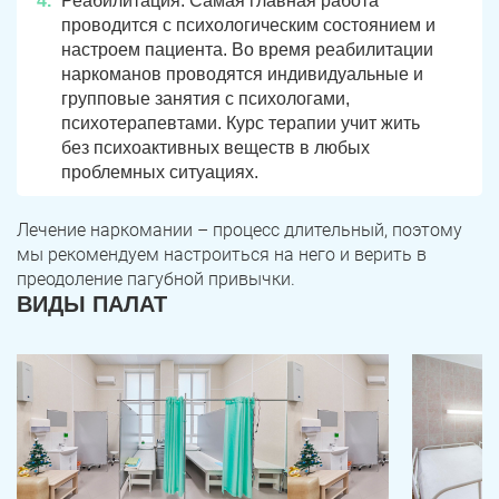
Реабилитация. Самая главная работа
Юрюзань
Верхнеуральск
проводится с психологическим состоянием и
настроем пациента. Во время реабилитации
Локомотивный
Миньяр
наркоманов проводятся индивидуальные и
Записаться
Записаться
Записаться
групповые занятия с психологами,
Зауральский
Межозерный
психотерапевтами. Курс терапии учит жить
Я ознакомлен и принимаю
Я ознакомлен и принимаю
Я ознакомлен и принимаю
условия работы сайта
условия работы сайта
условия работы сайта
без психоактивных веществ в любых
Катав-Ивановск
Куса
Задать вопрос
проблемных ситуациях.
Пласт
Бакал
Я ознакомлен и принимаю
условия работы сайта
Лечение наркомании – процесс длительный, поэтому
Усть-Катав
Верхний Уфалей
мы рекомендуем настроиться на него и верить в
преодоление пагубной привычки.
Еманжелинск
Карталы
ВИДЫ ПАЛАТ
Аша
Трехгорный
Коркино
Кыштым
Южноуральск
Сатка
Чебаркуль
Снежинск