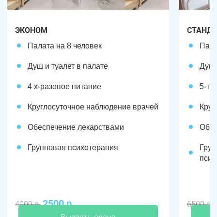
Троицк
Озерск
ЭКОНОМ
СТАНД
Копейск
Миасс
Палата на 8 человек
Пала
Златоуст
Магнитогорск
Душ и туалет в палате
Душ 
4 х-разовое питание
5-ти
Круглосуточное наблюдение врачей
Круг
Обеспечение лекарствами
Обес
Групповая психотерапия
Груп
псих
2500 р.
4000 р.
6500 р.