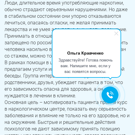
Люди, длительное время употребляющие наркотики,
обычно страдают серьезными нарушениями. Но даже
в стабильном состоянии они упорно отказываются
лечиться, опасаясь огласки, не желая принимать
лекарства и не умея адекватно оценивать положение.
Принимать в отношении них принудительные меры
запрещено по российским законам, то есть поместить
человека насильно в клинику, даже если он наркоман
Ольга Кравченко
со стажем, можно только по решению суда.
Здравствуйте! Готова помочь
В рамках помощи в центре наркомании мы
вам. Напишите мне, если у
предлагаем услуги интервенции, или мотивационной
вас появятся вопросы.
беседы. Группа интервентов, в которую входят
родственники, друзья, убеждает пациента в том, что
его зависимость опасна для здоровья, а он сам
нуждается в лечении в клинике.
Основная цель – мотивировать пациента пройти курс
в наркологическом центре, показать ему серьезность
заболевания и влияние не только на его здоровье, но и
на окружение. Быстрые и решительные действия
психологов не дают зависимому принять позицию