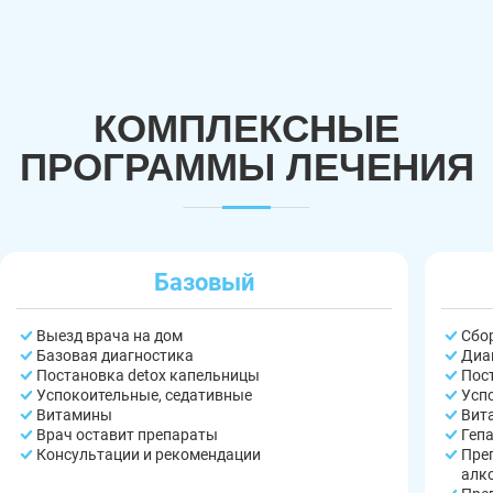
КОМПЛЕКСНЫЕ
ПРОГРАММЫ ЛЕЧЕНИЯ
Базовый
Выезд врача на дом
Сбо
Базовая диагностика
Диа
Постановка detox капельницы
Пос
Успокоительные, седативные
Усп
Витамины
Вит
Врач оставит препараты
Геп
Консультации и рекомендации
Пре
алк