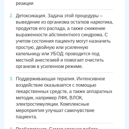
реакции
Детоксикация. Задача этой процедуры –
выведение из организма остатков наркотика,
продуктов его распада, а также снижение
выраженности абстинентного синдрома. С
учетом состояния пациенту могут назначить
простую, двойную или усиленную
капельницу или УБОД: проводится под
местной анестезией и помогает очистить
организм в усиленном режиме.
ЗАДАТЬ ВОПРОС
Поддерживающая терапия. Интенсивное
Касли
Роза
воздействие оказывается с помощью
ПОЛУЧИТЬ ПОМОЩЬ
ПОЛУЧИТЬ ПОМОЩЬ
ПОЛУЧИТЬ ПОМОЩЬ
лекарственных средств, а также аппаратных
Челябинск
Сим
методик, например ЛФК, ВЛОК,
электростимуляции. Комплексные
Красногорский
Нязепетровск
мероприятия улучшат самочувствие
пациента.
Первомайский
Карабаш